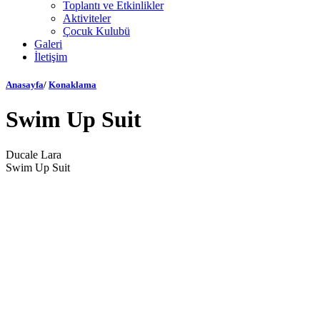
Toplantı ve Etkinlikler
Aktiviteler
Çocuk Kulubü
Galeri
İletişim
Anasayfa
/
Konaklama
Swim Up Suit
Ducale Lara
Swim Up Suit