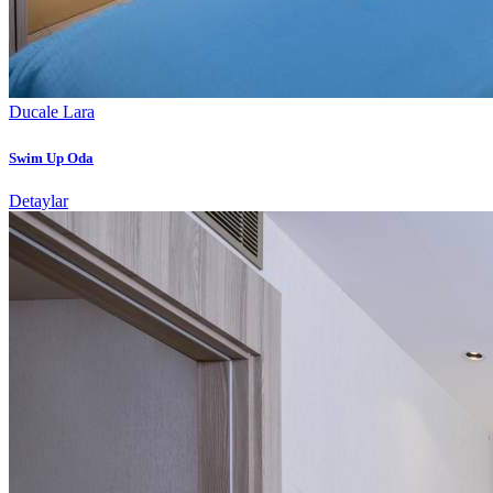
Ducale Lara
Swim Up Oda
Detaylar