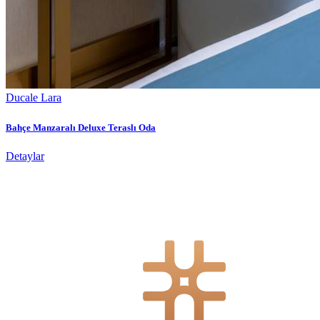
Ducale Lara
Bahçe Manzaralı Deluxe Teraslı Oda
Detaylar