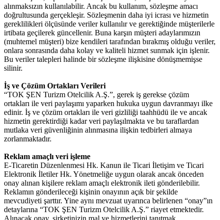
alınmaksızın kullanılabilir. Ancak bu kullanım, sözleşme amacı
doğrultusunda gerçekleşir. Sözleşmenin daha iyi icrası ve hizmetin
gereklilikleri ölçüsünde veriler kullanılır ve gerektiğinde müşterilerle
irtibata geçilerek güncellenir. Buna karşın müşteri adaylarımızın
(muhtemel müşteri) bize kendileri tarafından bırakmış olduğu veriler,
onlara sonrasında daha kolay ve kaliteli hizmet sunmak için işlenir.
Bu veriler talepleri halinde bir sözleşme ilişkisine dönüşmemişse
silinir.
İş ve Çözüm Ortakları Verileri
“TOK ŞEN Turizm Otelcilik A.Ş.”, gerek iş gerekse çözüm
ortakları ile veri paylaşımı yaparken hukuka uygun davranmayı ilke
edinir. İş ve çözüm ortakları ile veri gizliliği taahhüdü ile ve ancak
hizmetin gerektirdiği kadar veri paylaşılmakta ve bu taraflardan
mutlaka veri güvenliğinin alınmasına ilişkin tedbirleri almaya
zorlanmaktadır.
Reklam amaçlı veri işleme
E-Ticaretin Düzenlenmesi Hk. Kanun ile Ticari İletişim ve Ticari
Elektronik İletiler Hk. Yönetmeliğe uygun olarak ancak önceden
onay alınan kişilere reklam amaçlı elektronik ileti gönderilebilir.
Reklamın gönderileceği kişinin onayının açık bir şekilde
mevcudiyeti şarttır. Yine aynı mevzuat uyarınca belirlenen “onay”ın
detaylarına “TOK ŞEN Turizm Otelcilik A.Ş.” riayet etmektedir.
Alınacak onay, şirketinizin mal ve hizmetlerini tanıtmak,