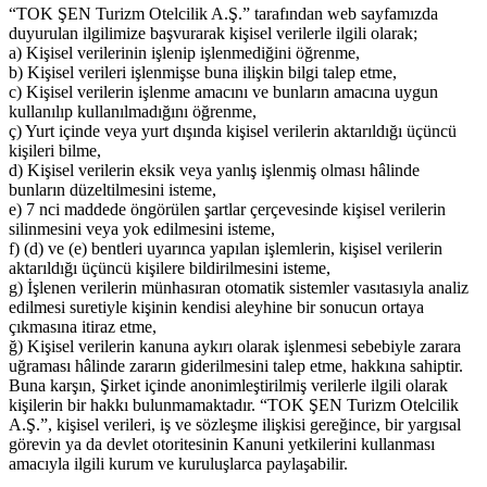
“TOK ŞEN Turizm Otelcilik A.Ş.” tarafından web sayfamızda
duyurulan ilgilimize başvurarak kişisel verilerle ilgili olarak;
a) Kişisel verilerinin işlenip işlenmediğini öğrenme,
b) Kişisel verileri işlenmişse buna ilişkin bilgi talep etme,
c) Kişisel verilerin işlenme amacını ve bunların amacına uygun
kullanılıp kullanılmadığını öğrenme,
ç) Yurt içinde veya yurt dışında kişisel verilerin aktarıldığı üçüncü
kişileri bilme,
d) Kişisel verilerin eksik veya yanlış işlenmiş olması hâlinde
bunların düzeltilmesini isteme,
e) 7 nci maddede öngörülen şartlar çerçevesinde kişisel verilerin
silinmesini veya yok edilmesini isteme,
f) (d) ve (e) bentleri uyarınca yapılan işlemlerin, kişisel verilerin
aktarıldığı üçüncü kişilere bildirilmesini isteme,
g) İşlenen verilerin münhasıran otomatik sistemler vasıtasıyla analiz
edilmesi suretiyle kişinin kendisi aleyhine bir sonucun ortaya
çıkmasına itiraz etme,
ğ) Kişisel verilerin kanuna aykırı olarak işlenmesi sebebiyle zarara
uğraması hâlinde zararın giderilmesini talep etme, hakkına sahiptir.
Buna karşın, Şirket içinde anonimleştirilmiş verilerle ilgili olarak
kişilerin bir hakkı bulunmamaktadır. “TOK ŞEN Turizm Otelcilik
A.Ş.”, kişisel verileri, iş ve sözleşme ilişkisi gereğince, bir yargısal
görevin ya da devlet otoritesinin Kanuni yetkilerini kullanması
amacıyla ilgili kurum ve kuruluşlarca paylaşabilir.