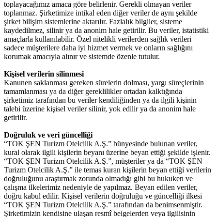
toplayacağımız amaca göre belirlenir. Gerekli olmayan veriler
toplanmaz. Şirketimize intikal eden diğer veriler de aynı şekilde
şirket bilişim sistemlerine aktarılır. Fazlalık bilgiler, sisteme
kaydedilmez, silinir ya da anonim hale getirilir. Bu veriler, istatistiki
amaçlarla kullanılabilir. Özel nitelikli verilerden sağlık verileri
sadece müşterilere daha iyi hizmet vermek ve onların sağlığını
korumak amacıyla alınır ve sistemde özenle tutulur.
Kişisel verilerin silinmesi
Kanunen saklanması gereken sürelerin dolması, yargı süreçlerinin
tamamlanması ya da diğer gereklilikler ortadan kalktığında
şirketimiz tarafından bu veriler kendiliğinden ya da ilgili kişinin
talebi üzerine kişisel veriler silinir, yok edilir ya da anonim hale
getirilir.
Doğruluk ve veri güncelliği
“TOK ŞEN Turizm Otelcilik A.Ş.” bünyesinde bulunan veriler,
kural olarak ilgili kişilerin beyanı üzerine beyan ettiği şekilde işlenir.
“TOK ŞEN Turizm Otelcilik A.Ş.”, müşteriler ya da “TOK ŞEN
Turizm Otelcilik A.Ş.” ile temas kuran kişilerin beyan ettiği verilerin
doğruluğunu araştırmak zorunda olmadığı gibi bu hukuken ve
çalışma ilkelerimiz nedeniyle de yapılmaz. Beyan edilen veriler,
doğru kabul edilir. Kişisel verilerin doğruluğu ve güncelliği ilkesi
“TOK ŞEN Turizm Otelcilik A.Ş.” tarafından da benimsenmiştir.
Şirketimizin kendisine ulaşan resmî belgelerden veya ilgilisinin