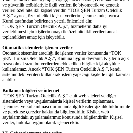
ve güvenlik tedbirleriyle ilgili verileri ile biyometrik ve genetik
verileri özel nitelikli kişisel veridir. “TOK ŞEN Turizm Otelcilik
A.Ş.” ayrıca, özel nitelikli kişisel verilerin işlenmesinde, ayrıca
Kurul tarafından belirlenen yeterli önlemleri alır.
“TOK ŞEN Turizm Otelcilik A.Ş.”, hizmetlerin daha iyi
verilebilmesi için kişilerin onayı ile özel nitelikli verileri ancak
toplandıkları amaç için işleyebilir.
Otomatik sistemlerle işlenen veriler
Otomatik sistemler aracılığı ile işlenen veriler konusunda “TOK
ŞEN Turizm Otelcilik A.Ş.”, Kanuna uygun davranır. Kişilerin açık
rızası olmaksızın bu verilerden elde edilen bilgiler kişi aleyhine
kullanılamaz. Ancak “TOK ŞEN Turizm Otelcilik A.Ş.”, kendi
sistemindeki verileri kullanarak işlem yapacağı kişilerle ilgili kararlar
alabilir.
Kullanıcı bilgileri ve internet
“TOK ŞEN Turizm Otelcilik A.Ş.” e ait web siteleri ve diğer
sistemlerde veya uygulamalarda kişisel verilerin toplanması,
işlenmesi ve kullanılması durumunda ilgili kişiler gizlilik bildirimi ile
ve gerekirse çerezler hakkında bilgilendirilir. Kişiler, web
sayfalarındaki uygulamalarımız konusunda bilgilendirilir. Kişisel
veriler, hukuka uygun olarak işlenecektir.