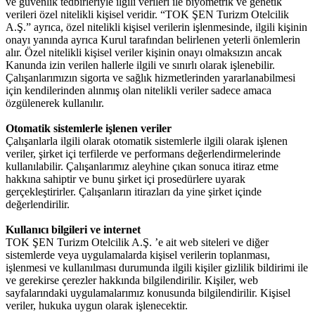
ve güvenlik tedbirleriyle ilgili verileri ile biyometrik ve genetik
verileri özel nitelikli kişisel veridir. “TOK ŞEN Turizm Otelcilik
A.Ş.” ayrıca, özel nitelikli kişisel verilerin işlenmesinde, ilgili kişinin
onayı yanında ayrıca Kurul tarafından belirlenen yeterli önlemlerin
alır. Özel nitelikli kişisel veriler kişinin onayı olmaksızın ancak
Kanunda izin verilen hallerle ilgili ve sınırlı olarak işlenebilir.
Çalışanlarımızın sigorta ve sağlık hizmetlerinden yararlanabilmesi
için kendilerinden alınmış olan nitelikli veriler sadece amaca
özgülenerek kullanılır.
Otomatik sistemlerle işlenen veriler
Çalışanlarla ilgili olarak otomatik sistemlerle ilgili olarak işlenen
veriler, şirket içi terfilerde ve performans değerlendirmelerinde
kullanılabilir. Çalışanlarımız aleyhine çıkan sonuca itiraz etme
hakkına sahiptir ve bunu şirket içi prosedürlere uyarak
gerçekleştirirler. Çalışanların itirazları da yine şirket içinde
değerlendirilir.
Kullanıcı bilgileri ve internet
TOK ŞEN Turizm Otelcilik A.Ş. ’e ait web siteleri ve diğer
sistemlerde veya uygulamalarda kişisel verilerin toplanması,
işlenmesi ve kullanılması durumunda ilgili kişiler gizlilik bildirimi ile
ve gerekirse çerezler hakkında bilgilendirilir. Kişiler, web
sayfalarındaki uygulamalarımız konusunda bilgilendirilir. Kişisel
veriler, hukuka uygun olarak işlenecektir.