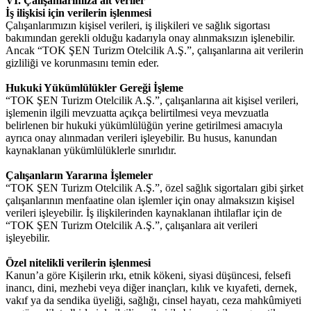
VI. Çalışanlarımıza ait veriler
İş ilişkisi için verilerin işlenmesi
Çalışanlarımızın kişisel verileri, iş ilişkileri ve sağlık sigortası
bakımından gerekli olduğu kadarıyla onay alınmaksızın işlenebilir.
Ancak “TOK ŞEN Turizm Otelcilik A.Ş.”, çalışanlarına ait verilerin
gizliliği ve korunmasını temin eder.
Hukuki Yükümlülükler Gereği İşleme
“TOK ŞEN Turizm Otelcilik A.Ş.”, çalışanlarına ait kişisel verileri,
işlemenin ilgili mevzuatta açıkça belirtilmesi veya mevzuatla
belirlenen bir hukuki yükümlülüğün yerine getirilmesi amacıyla
ayrıca onay alınmadan verileri işleyebilir. Bu husus, kanundan
kaynaklanan yükümlülüklerle sınırlıdır.
Çalışanların Yararına İşlemeler
“TOK ŞEN Turizm Otelcilik A.Ş.”, özel sağlık sigortaları gibi şirket
çalışanlarının menfaatine olan işlemler için onay almaksızın kişisel
verileri işleyebilir. İş ilişkilerinden kaynaklanan ihtilaflar için de
“TOK ŞEN Turizm Otelcilik A.Ş.”, çalışanlara ait verileri
işleyebilir.
Özel nitelikli verilerin işlenmesi
Kanun’a göre Kişilerin ırkı, etnik kökeni, siyasi düşüncesi, felsefi
inancı, dini, mezhebi veya diğer inançları, kılık ve kıyafeti, dernek,
vakıf ya da sendika üyeliği, sağlığı, cinsel hayatı, ceza mahkûmiyeti