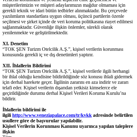
müşterilerimizin ve müşteri adaylarımızın mağdur olmaması için
gerekli teknik ve idari bütün tedbirler alınmaktadır. Bu çerçevede
yazılımların standartlara uygun olması, üçüncü partilerin özenle
seçilmesi ve şirket içinde de veri koruma politikasına riayet edilmesi
sağlanmaktadır. Güvenliğe ilişkin önlemler, sürekli olarak
yenilenmekte ve geliştirilmektedir.
XI. Denetim
“TOK ŞEN Turizm Otelcilik A.Ş.”, kişisel verilerin korunması
konusunda gerekli iç ve dış denetimleri yaptırır.
XII. İhlallerin Bildirimi
“TOK ŞEN Turizm Otelcilik A.Ş.”, kişisel verilerle ilgili herhangi
bir ihlal olduğu kendisine bildirildiğinde söz konusu ihlali gidermek
için derhal harekete geçer. İlgilinin zararını en aza indirir ve zararı
telafi eder. Kişisel verilerin dışarıdan yetkisiz kimselerce ele
geçirildiğinde durumu derhal Kişisel Verileri Koruma Kurulu’na
bildirir.
İhlallerin bildirimi ile
ilgili
http://www.veneziapalace.com/tr/kvkk
adresinde belirtilen
usullere göre de başvurular yapılabilir.
Kişisel Verilerin Korunması Kanunu uyarınca yapılan taleplere
ilişkin