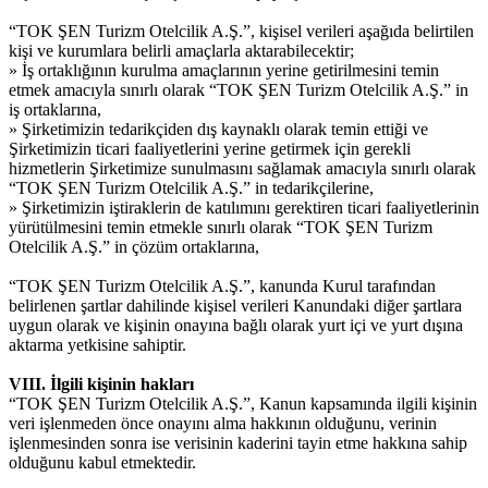
“TOK ŞEN Turizm Otelcilik A.Ş.”, kişisel verileri aşağıda belirtilen
kişi ve kurumlara belirli amaçlarla aktarabilecektir;
» İş ortaklığının kurulma amaçlarının yerine getirilmesini temin
etmek amacıyla sınırlı olarak “TOK ŞEN Turizm Otelcilik A.Ş.” in
iş ortaklarına,
» Şirketimizin tedarikçiden dış kaynaklı olarak temin ettiği ve
Şirketimizin ticari faaliyetlerini yerine getirmek için gerekli
hizmetlerin Şirketimize sunulmasını sağlamak amacıyla sınırlı olarak
“TOK ŞEN Turizm Otelcilik A.Ş.” in tedarikçilerine,
» Şirketimizin iştiraklerin de katılımını gerektiren ticari faaliyetlerinin
yürütülmesini temin etmekle sınırlı olarak “TOK ŞEN Turizm
Otelcilik A.Ş.” in çözüm ortaklarına,
“TOK ŞEN Turizm Otelcilik A.Ş.”, kanunda Kurul tarafından
belirlenen şartlar dahilinde kişisel verileri Kanundaki diğer şartlara
uygun olarak ve kişinin onayına bağlı olarak yurt içi ve yurt dışına
aktarma yetkisine sahiptir.
VIII. İlgili kişinin hakları
“TOK ŞEN Turizm Otelcilik A.Ş.”, Kanun kapsamında ilgili kişinin
veri işlenmeden önce onayını alma hakkının olduğunu, verinin
işlenmesinden sonra ise verisinin kaderini tayin etme hakkına sahip
olduğunu kabul etmektedir.