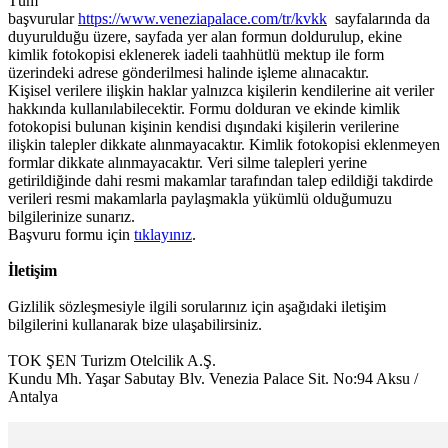
Tüm
başvurular
https://www.veneziapalace.com/tr/kvkk
sayfalarında da
duyurulduğu üzere, sayfada yer alan formun doldurulup, ekine
kimlik fotokopisi eklenerek iadeli taahhütlü mektup ile form
üzerindeki adrese gönderilmesi halinde işleme alınacaktır.
Kişisel verilere ilişkin haklar yalnızca kişilerin kendilerine ait veriler
hakkında kullanılabilecektir. Formu dolduran ve ekinde kimlik
fotokopisi bulunan kişinin kendisi dışındaki kişilerin verilerine
ilişkin talepler dikkate alınmayacaktır. Kimlik fotokopisi eklenmeyen
formlar dikkate alınmayacaktır. Veri silme talepleri yerine
getirildiğinde dahi resmi makamlar tarafından talep edildiği takdirde
verileri resmi makamlarla paylaşmakla yükümlü olduğumuzu
bilgilerinize sunarız.
Başvuru formu için
tıklayınız
.
İletişim
Gizlilik sözleşmesiyle ilgili sorularınız için aşağıdaki iletişim
bilgilerini kullanarak bize ulaşabilirsiniz.
TOK ŞEN Turizm Otelcilik A.Ş.
Kundu Mh. Yaşar Sabutay Blv. Venezia Palace Sit. No:94 Aksu /
Antalya