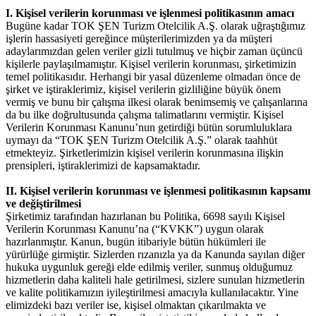
I. Kişisel verilerin korunması ve işlenmesi politikasının amacı
Bugüne kadar TOK ŞEN Turizm Otelcilik A.Ş. olarak uğraştığımız
işlerin hassasiyeti gereğince müşterilerimizden ya da müşteri
adaylarımızdan gelen veriler gizli tutulmuş ve hiçbir zaman üçüncü
kişilerle paylaşılmamıştır. Kişisel verilerin korunması, şirketimizin
temel politikasıdır. Herhangi bir yasal düzenleme olmadan önce de
şirket ve iştiraklerimiz, kişisel verilerin gizliliğine büyük önem
vermiş ve bunu bir çalışma ilkesi olarak benimsemiş ve çalışanlarına
da bu ilke doğrultusunda çalışma talimatlarını vermiştir. Kişisel
Verilerin Korunması Kanunu’nun getirdiği bütün sorumluluklara
uymayı da “TOK ŞEN Turizm Otelcilik A.Ş.” olarak taahhüt
etmekteyiz. Şirketlerimizin kişisel verilerin korunmasına ilişkin
prensipleri, iştiraklerimizi de kapsamaktadır.
II. Kişisel verilerin korunması ve işlenmesi politikasının kapsamı
ve değiştirilmesi
Şirketimiz tarafından hazırlanan bu Politika, 6698 sayılı Kişisel
Verilerin Korunması Kanunu’na (“KVKK”) uygun olarak
hazırlanmıştır. Kanun, bugün itibariyle bütün hükümleri ile
yürürlüğe girmiştir. Sizlerden rızanızla ya da Kanunda sayılan diğer
hukuka uygunluk gereği elde edilmiş veriler, sunmuş olduğumuz
hizmetlerin daha kaliteli hale getirilmesi, sizlere sunulan hizmetlerin
ve kalite politikamızın iyileştirilmesi amacıyla kullanılacaktır. Yine
elimizdeki bazı veriler ise, kişisel olmaktan çıkarılmakta ve