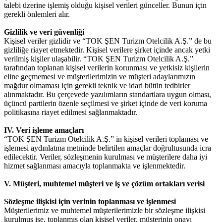
talebi üzerine işlemiş olduğu kişisel verileri günceller. Bunun için
gerekli önlemleri alır.
Gizlilik ve veri güvenliği
Kişisel veriler gizlidir ve “TOK ŞEN Turizm Otelcilik A.Ş.” de bu
gizliliğe riayet etmektedir. Kişisel verilere şirket içinde ancak yetki
verilmiş kişiler ulaşabilir. “TOK ŞEN Turizm Otelcilik A.Ş.”
tarafından toplanan kişisel verilerin korunması ve yetkisiz kişilerin
eline geçmemesi ve müşterilerimizin ve müşteri adaylarımızın
mağdur olmaması için gerekli teknik ve idari bütün tedbirler
alınmaktadır. Bu çerçevede yazılımların standartlara uygun olması,
üçüncü partilerin özenle seçilmesi ve şirket içinde de veri koruma
politikasına riayet edilmesi sağlanmaktadır.
IV. Veri işleme amaçları
“TOK ŞEN Turizm Otelcilik A.Ş.” in kişisel verileri toplaması ve
işlemesi aydınlatma metninde belirtilen amaçlar doğrultusunda icra
edilecektir. Veriler, sözleşmenin kurulması ve müşterilere daha iyi
hizmet sağlanması amacıyla toplanmakta ve işlenmektedir.
V. Müşteri, muhtemel müşteri ve iş ve çözüm ortakları verisi
Sözleşme ilişkisi için verinin toplanması ve işlenmesi
Müşterilerimiz ve muhtemel müşterilerimizle bir sözleşme ilişkisi
kurulmuş ise, toplanmış olan kişisel veriler, müşterinin onayı