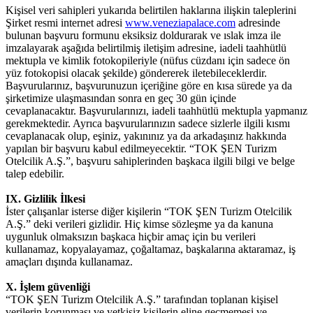
Kişisel veri sahipleri yukarıda belirtilen haklarına ilişkin taleplerini
Şirket resmi internet adresi
www.veneziapalace.com
adresinde
bulunan başvuru formunu eksiksiz doldurarak ve ıslak imza ile
imzalayarak aşağıda belirtilmiş iletişim adresine, iadeli taahhütlü
mektupla ve kimlik fotokopileriyle (nüfus cüzdanı için sadece ön
yüz fotokopisi olacak şekilde) göndererek iletebileceklerdir.
Başvurularınız, başvurunuzun içeriğine göre en kısa sürede ya da
şirketimize ulaşmasından sonra en geç 30 gün içinde
cevaplanacaktır. Başvurularınızı, iadeli taahhütlü mektupla yapmanız
gerekmektedir. Ayrıca başvurularınızın sadece sizlerle ilgili kısmı
cevaplanacak olup, eşiniz, yakınınız ya da arkadaşınız hakkında
yapılan bir başvuru kabul edilmeyecektir. “TOK ŞEN Turizm
Otelcilik A.Ş.”, başvuru sahiplerinden başkaca ilgili bilgi ve belge
talep edebilir.
IX. Gizlilik İlkesi
İster çalışanlar isterse diğer kişilerin “TOK ŞEN Turizm Otelcilik
A.Ş.” deki verileri gizlidir. Hiç kimse sözleşme ya da kanuna
uygunluk olmaksızın başkaca hiçbir amaç için bu verileri
kullanamaz, kopyalayamaz, çoğaltamaz, başkalarına aktaramaz, iş
amaçları dışında kullanamaz.
X. İşlem güvenliği
“TOK ŞEN Turizm Otelcilik A.Ş.” tarafından toplanan kişisel
verilerin korunması ve yetkisiz kişilerin eline geçmemesi ve