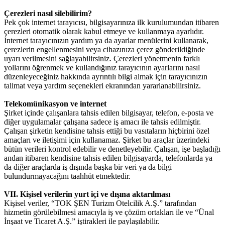
Çerezleri nasıl silebilirim?
Pek çok internet tarayıcısı, bilgisayarınıza ilk kurulumundan itibaren
çerezleri otomatik olarak kabul etmeye ve kullanmaya ayarlıdır.
İnternet tarayıcınızın yardım ya da ayarlar menülerini kullanarak,
çerezlerin engellenmesini veya cihazınıza çerez gönderildiğinde
uyarı verilmesini sağlayabilirsiniz. Çerezleri yönetmenin farklı
yollarını öğrenmek ve kullandığınız tarayıcının ayarlarını nasıl
düzenleyeceğiniz hakkında ayrıntılı bilgi almak için tarayıcınızın
talimat veya yardım seçenekleri ekranından yararlanabilirsiniz.
Telekomünikasyon ve internet
Şirket içinde çalışanlara tahsis edilen bilgisayar, telefon, e-posta ve
diğer uygulamalar çalışana sadece iş amacı ile tahsis edilmiştir.
Çalışan şirketin kendisine tahsis ettiği bu vasıtaların hiçbirini özel
amaçları ve iletişimi için kullanamaz. Şirket bu araçlar üzerindeki
bütün verileri kontrol edebilir ve denetleyebilir. Çalışan, işe başladığı
andan itibaren kendisine tahsis edilen bilgisayarda, telefonlarda ya
da diğer araçlarda iş dışında başka bir veri ya da bilgi
bulundurmayacağını taahhüt etmektedir.
VII. Kişisel verilerin yurt içi ve dışına aktarılması
Kişisel veriler, “TOK ŞEN Turizm Otelcilik A.Ş.” tarafından
hizmetin görülebilmesi amacıyla iş ve çözüm ortakları ile ve “Ünal
İnşaat ve Ticaret A.Ş.” iştirakleri ile paylaşılabilir.