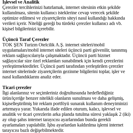
İşlevsel ve Analitik
Çerezler tercihlerinizi hatırlamak, internet sitesinin etkin şekilde
kullanılması, sitenin kullanıcı isteklerine cevap verecek şekilde
optimize edilmesi ve ziyaretçilerin siteyi nasıl kullandığı hakkında
verileri içerir. Niteliği gereği bu türdeki çerezler kullanıcı adı vb.
kişisel bilgilerinizi içerebilir.
Üçüncü Taraf Çerezler
TOK ŞEN Turizm Otelcilik A.Ş. internet siteleri/mobil
uygulamaları/mobil internet siteleri üçüncü parti güvenilir, tanınmış
reklam sağlayıcılarıyla çalışmaktadır. Üçüncü parti hizmet
sağlayıcılar size özel reklamları sunabilmek için kendi çerezlerini
yerleştirmektedirler. Üçüncü parti tarafından yerleştirilen çerezler
internet sitelerinde ziyaretçilerin gezinme bilgilerini toplar, işler ve
nasıl kullandıklarını analiz eder.
Ticari çerezler
İlgi alanlarınız ve seçimleriniz doğrultusunda hedeflediğiniz
ürün/içeriğe benzer nitelikli olanların sunulması ve daha gelişmiş,
kişiselleştirilmiş bir reklam portföyü sunarak kullanım deneyiminizi
artırmaya yarar. Yukarıda ifade edilen oturum, kalıcı, işlevsel ve
analitik ve ticari çerezlerin arka planda tutulma süresi yaklaşık 2 (iki)
ay olup şahıs internet tarayıcısı ayarlarından bunda gerekli
ayarlamaları yapılabilir. İşbu ayarlardan kaldırılma işlemi internet
tarayıcısı bazlı değişebilmektedir.