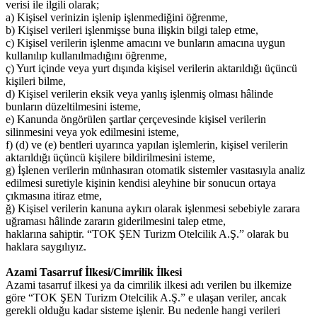
verisi ile ilgili olarak;
a) Kişisel verinizin işlenip işlenmediğini öğrenme,
b) Kişisel verileri işlenmişse buna ilişkin bilgi talep etme,
c) Kişisel verilerin işlenme amacını ve bunların amacına uygun
kullanılıp kullanılmadığını öğrenme,
ç) Yurt içinde veya yurt dışında kişisel verilerin aktarıldığı üçüncü
kişileri bilme,
d) Kişisel verilerin eksik veya yanlış işlenmiş olması hâlinde
bunların düzeltilmesini isteme,
e) Kanunda öngörülen şartlar çerçevesinde kişisel verilerin
silinmesini veya yok edilmesini isteme,
f) (d) ve (e) bentleri uyarınca yapılan işlemlerin, kişisel verilerin
aktarıldığı üçüncü kişilere bildirilmesini isteme,
g) İşlenen verilerin münhasıran otomatik sistemler vasıtasıyla analiz
edilmesi suretiyle kişinin kendisi aleyhine bir sonucun ortaya
çıkmasına itiraz etme,
ğ) Kişisel verilerin kanuna aykırı olarak işlenmesi sebebiyle zarara
uğraması hâlinde zararın giderilmesini talep etme,
haklarına sahiptir. “TOK ŞEN Turizm Otelcilik A.Ş.” olarak bu
haklara saygılıyız.
Azami Tasarruf İlkesi/Cimrilik İlkesi
Azami tasarruf ilkesi ya da cimrilik ilkesi adı verilen bu ilkemize
göre “TOK ŞEN Turizm Otelcilik A.Ş.” e ulaşan veriler, ancak
gerekli olduğu kadar sisteme işlenir. Bu nedenle hangi verileri