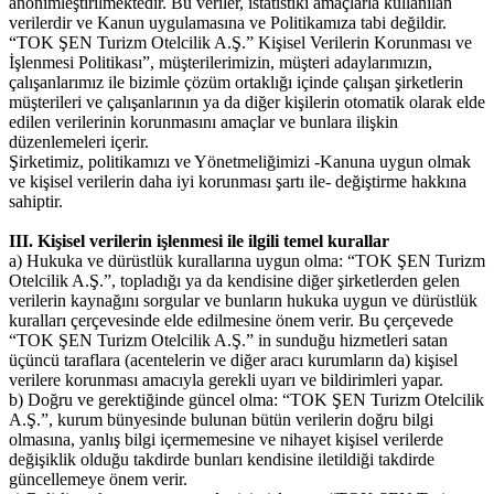
anonimleştirilmektedir. Bu veriler, istatistiki amaçlarla kullanılan
verilerdir ve Kanun uygulamasına ve Politikamıza tabi değildir.
“TOK ŞEN Turizm Otelcilik A.Ş.” Kişisel Verilerin Korunması ve
İşlenmesi Politikası”, müşterilerimizin, müşteri adaylarımızın,
çalışanlarımız ile bizimle çözüm ortaklığı içinde çalışan şirketlerin
müşterileri ve çalışanlarının ya da diğer kişilerin otomatik olarak elde
edilen verilerinin korunmasını amaçlar ve bunlara ilişkin
düzenlemeleri içerir.
Şirketimiz, politikamızı ve Yönetmeliğimizi -Kanuna uygun olmak
ve kişisel verilerin daha iyi korunması şartı ile- değiştirme hakkına
sahiptir.
III. Kişisel verilerin işlenmesi ile ilgili temel kurallar
a) Hukuka ve dürüstlük kurallarına uygun olma: “TOK ŞEN Turizm
Otelcilik A.Ş.”, topladığı ya da kendisine diğer şirketlerden gelen
verilerin kaynağını sorgular ve bunların hukuka uygun ve dürüstlük
kuralları çerçevesinde elde edilmesine önem verir. Bu çerçevede
“TOK ŞEN Turizm Otelcilik A.Ş.” in sunduğu hizmetleri satan
üçüncü taraflara (acentelerin ve diğer aracı kurumların da) kişisel
verilere korunması amacıyla gerekli uyarı ve bildirimleri yapar.
b) Doğru ve gerektiğinde güncel olma: “TOK ŞEN Turizm Otelcilik
A.Ş.”, kurum bünyesinde bulunan bütün verilerin doğru bilgi
olmasına, yanlış bilgi içermemesine ve nihayet kişisel verilerde
değişiklik olduğu takdirde bunları kendisine iletildiği takdirde
güncellemeye önem verir.