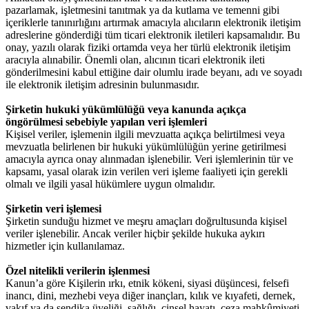
pazarlamak, işletmesini tanıtmak ya da kutlama ve temenni gibi
içeriklerle tanınırlığını artırmak amacıyla alıcıların elektronik iletişim
adreslerine gönderdiği tüm ticari elektronik iletileri kapsamalıdır. Bu
onay, yazılı olarak fiziki ortamda veya her türlü elektronik iletişim
aracıyla alınabilir. Önemli olan, alıcının ticari elektronik ileti
gönderilmesini kabul ettiğine dair olumlu irade beyanı, adı ve soyadı
ile elektronik iletişim adresinin bulunmasıdır.
Şirketin hukuki yükümlülüğü veya kanunda açıkça
öngörülmesi sebebiyle yapılan veri işlemleri
Kişisel veriler, işlemenin ilgili mevzuatta açıkça belirtilmesi veya
mevzuatla belirlenen bir hukuki yükümlülüğün yerine getirilmesi
amacıyla ayrıca onay alınmadan işlenebilir. Veri işlemlerinin tür ve
kapsamı, yasal olarak izin verilen veri işleme faaliyeti için gerekli
olmalı ve ilgili yasal hükümlere uygun olmalıdır.
Şirketin veri işlemesi
Şirketin sunduğu hizmet ve meşru amaçları doğrultusunda kişisel
veriler işlenebilir. Ancak veriler hiçbir şekilde hukuka aykırı
hizmetler için kullanılamaz.
Özel nitelikli verilerin işlenmesi
Kanun’a göre Kişilerin ırkı, etnik kökeni, siyasi düşüncesi, felsefi
inancı, dini, mezhebi veya diğer inançları, kılık ve kıyafeti, dernek,
vakıf ya da sendika üyeliği, sağlığı, cinsel hayatı, ceza mahkûmiyeti