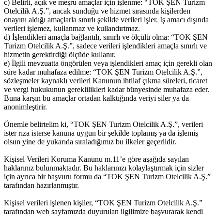
c) Belirli, açık ve meşru amaçlar için işlenme: “TOK ŞEN Turizm
Otelcilik A.Ş.”, ancak sunduğu ve hizmet sırasında kişilerden
onayını aldığı amaçlarla sınırlı şekilde verileri işler. İş amacı dışında
verileri işlemez, kullanmaz ve kullandırtmaz.
d) İşlendikleri amaçla bağlantılı, sınırlı ve ölçülü olma: “TOK ŞEN
Turizm Otelcilik A.Ş.”, sadece verileri işlendikleri amaçla sınırlı ve
hizmetin gerektirdiği ölçüde kullanır.
e) İlgili mevzuatta öngörülen veya işlendikleri amaç için gerekli olan
süre kadar muhafaza edilme: “TOK ŞEN Turizm Otelcilik A.Ş.”,
sözleşmeler kaynaklı verileri Kanunun ihtilaf çıkma süreleri, ticaret
ve vergi hukukunun gereklilikleri kadar bünyesinde muhafaza eder.
Buna karşın bu amaçlar ortadan kalktığında veriyi siler ya da
anonimleştirir.
Önemle belirtelim ki, “TOK ŞEN Turizm Otelcilik A.Ş.”, verileri
ister rıza isterse kanuna uygun bir şekilde toplamış ya da işlemiş
olsun yine de yukarıda sıraladığımız bu ilkeler geçerlidir.
Kişisel Verileri Koruma Kanunu m.11’e göre aşağıda sayılan
haklarınız bulunmaktadır. Bu haklarınızı kolaylaştırmak için sizler
için ayrıca bir başvuru formu da “TOK ŞEN Turizm Otelcilik A.Ş.”
tarafından hazırlanmıştır.
Kişisel verileri işlenen kişiler, “TOK ŞEN Turizm Otelcilik A.Ş.”
tarafından web sayfamızda duyurulan ilgilimize başvurarak kendi