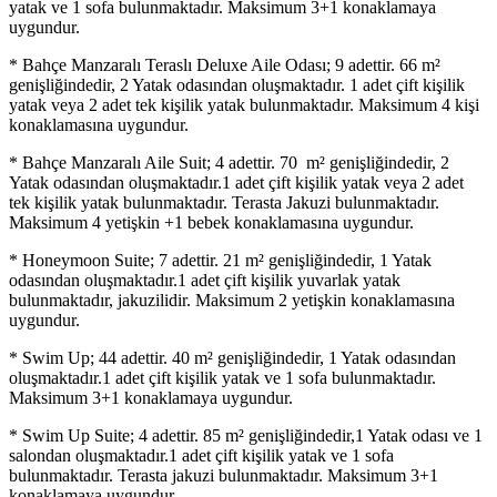
yatak ve 1 sofa bulunmaktadır. Maksimum 3+1 konaklamaya
uygundur.
* Bahçe Manzaralı Teraslı Deluxe Aile Odası; 9 adettir. 66 m²
genişliğindedir, 2 Yatak odasından oluşmaktadır. 1 adet çift kişilik
yatak veya 2 adet tek kişilik yatak bulunmaktadır. Maksimum 4 kişi
konaklamasına uygundur.
* Bahçe Manzaralı Aile Suit; 4 adettir. 70 m² genişliğindedir, 2
Yatak odasından oluşmaktadır.1 adet çift kişilik yatak veya 2 adet
tek kişilik yatak bulunmaktadır. Terasta Jakuzi bulunmaktadır.
Maksimum 4 yetişkin +1 bebek konaklamasına uygundur.
* Honeymoon Suite; 7 adettir. 21 m² genişliğindedir, 1 Yatak
odasından oluşmaktadır.1 adet çift kişilik yuvarlak yatak
bulunmaktadır, jakuzilidir. Maksimum 2 yetişkin konaklamasına
uygundur.
* Swim Up; 44 adettir. 40 m² genişliğindedir, 1 Yatak odasından
oluşmaktadır.1 adet çift kişilik yatak ve 1 sofa bulunmaktadır.
Maksimum 3+1 konaklamaya uygundur.
* Swim Up Suite; 4 adettir. 85 m² genişliğindedir,1 Yatak odası ve 1
salondan oluşmaktadır.1 adet çift kişilik yatak ve 1 sofa
bulunmaktadır. Terasta jakuzi bulunmaktadır. Maksimum 3+1
konaklamaya uygundur.