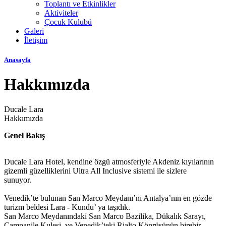
Toplantı ve Etkinlikler
Aktiviteler
Çocuk Kulubü
Galeri
İletişim
Anasayfa
Hakkımızda
Ducale Lara
Hakkımızda
Genel Bakış
Ducale Lara Hotel, kendine özgü atmosferiyle Akdeniz kıyılarının
gizemli güzelliklerini Ultra All Inclusive sistemi ile sizlere
sunuyor.
Venedik’te bulunan San Marco Meydanı’nı Antalya’nın en gözde
turizm beldesi Lara - Kundu’ ya taşıdık.
San Marco Meydanındaki San Marco Bazilika, Dükalık Sarayı,
Campanile Kulesi, ve Venedik’teki Rialto Köprüsünün birebir