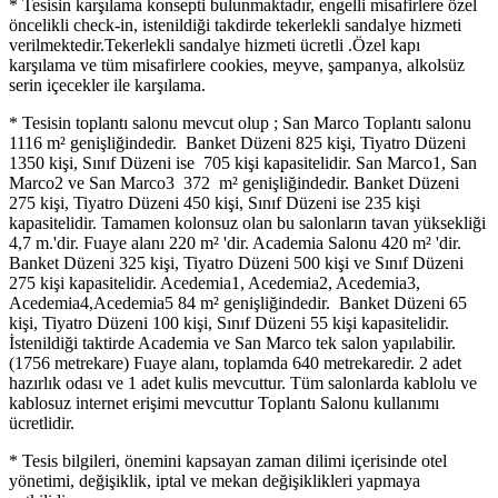
* Tesisin karşılama konsepti bulunmaktadır, engelli misafirlere özel
öncelikli check-in, istenildiği takdirde tekerlekli sandalye hizmeti
verilmektedir.Tekerlekli sandalye hizmeti ücretli .Özel kapı
karşılama ve tüm misafirlere cookies, meyve, şampanya, alkolsüz
serin içecekler ile karşılama.
* Tesisin toplantı salonu mevcut olup ; San Marco Toplantı salonu
1116 m² genişliğindedir. Banket Düzeni 825 kişi, Tiyatro Düzeni
1350 kişi, Sınıf Düzeni ise 705 kişi kapasitelidir. San Marco1, San
Marco2 ve San Marco3 372 m² genişliğindedir. Banket Düzeni
275 kişi, Tiyatro Düzeni 450 kişi, Sınıf Düzeni ise 235 kişi
kapasitelidir. Tamamen kolonsuz olan bu salonların tavan yüksekliği
4,7 m.'dir. Fuaye alanı 220 m² 'dir. Academia Salonu 420 m² 'dir.
Banket Düzeni 325 kişi, Tiyatro Düzeni 500 kişi ve Sınıf Düzeni
275 kişi kapasitelidir. Acedemia1, Acedemia2, Acedemia3,
Acedemia4,Acedemia5 84 m² genişliğindedir. Banket Düzeni 65
kişi, Tiyatro Düzeni 100 kişi, Sınıf Düzeni 55 kişi kapasitelidir.
İstenildiği taktirde Academia ve San Marco tek salon yapılabilir.
(1756 metrekare) Fuaye alanı, toplamda 640 metrekaredir. 2 adet
hazırlık odası ve 1 adet kulis mevcuttur. Tüm salonlarda kablolu ve
kablosuz internet erişimi mevcuttur Toplantı Salonu kullanımı
ücretlidir.
* Tesis bilgileri, önemini kapsayan zaman dilimi içerisinde otel
yönetimi, değişiklik, iptal ve mekan değişiklikleri yapmaya