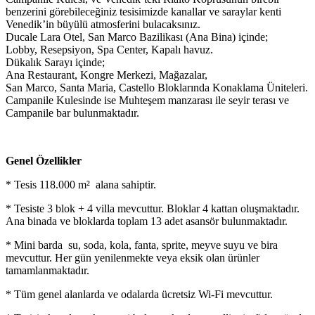
benzerini görebileceğiniz tesisimizde kanallar ve saraylar kenti
Venedik’in büyülü atmosferini bulacaksınız.
Ducale Lara Otel, San Marco Bazilikası (Ana Bina) içinde;
Lobby, Resepsiyon, Spa Center, Kapalı havuz.
Dükalık Sarayı içinde;
Ana Restaurant, Kongre Merkezi, Mağazalar,
San Marco, Santa Maria, Castello Bloklarında Konaklama Üniteleri.
Campanile Kulesinde ise Muhteşem manzarası ile seyir terası ve
Campanile bar bulunmaktadır.
Genel Özellikler
* Tesis 118.000 m² alana sahiptir.
* Tesiste 3 blok + 4 villa mevcuttur. Bloklar 4 kattan oluşmaktadır.
Ana binada ve bloklarda toplam 13 adet asansör bulunmaktadır.
* Mini barda su, soda, kola, fanta, sprite, meyve suyu ve bira
mevcuttur. Her gün yenilenmekte veya eksik olan ürünler
tamamlanmaktadır.
* Tüm genel alanlarda ve odalarda ücretsiz Wi-Fi mevcuttur.