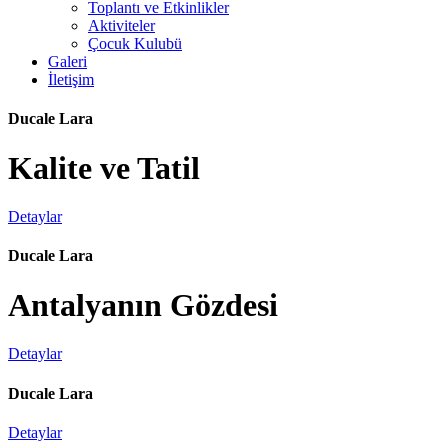
Toplantı ve Etkinlikler
Aktiviteler
Çocuk Kulubü
Galeri
İletişim
Ducale Lara
Kalite ve Tatil
Detaylar
Ducale Lara
Antalyanın Gözdesi
Detaylar
Ducale Lara
Detaylar